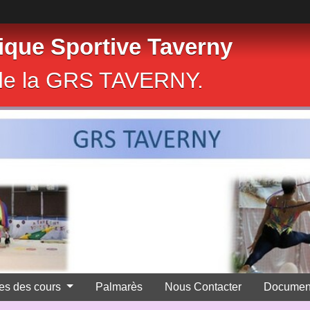
que Sportive Taverny
e de la GRS TAVERNY.
res des cours
Palmarès
Nous Contacter
Documen