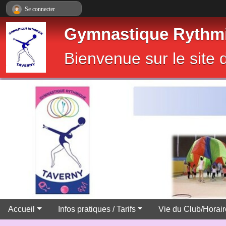
Panneau de gestion des cookies
Se connecter
Gymnastique Rythmi
Bienvenue sur le sit
Accueil
Infos pratiques / Tarifs
Vie du Club/Horai