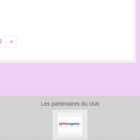
2
»
Les partenaires du club