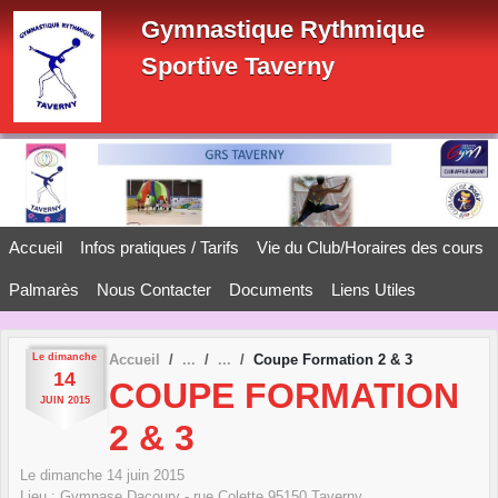
Panneau de gestion des cookies
Gymnastique Rythmique
Sportive Taverny
Accueil
Infos pratiques / Tarifs
Vie du Club/Horaires des cours
Palmarès
Nous Contacter
Documents
Liens Utiles
Le
dimanche
Accueil
Coupe Formation 2 & 3
14
COUPE FORMATION
JUIN
2015
2 & 3
Le
dimanche
14
juin
2015
Lieu :
Gymnase Dacoury - rue Colette
95150
Taverny