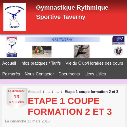
Panneau de gestion des cookies
Gymnastique Rythmique
Sportive Taverny
Accueil
Infos pratiques / Tarifs
Vie du Club/Horaires des cours
Palmarès
Nous Contacter
Documents
Liens Utiles
Le
dimanche
Accueil
Etape 1 coupe formation 2 et 3
13
ETAPE 1 COUPE
MARS
2016
FORMATION 2 ET 3
Le
dimanche
13
mars
2016