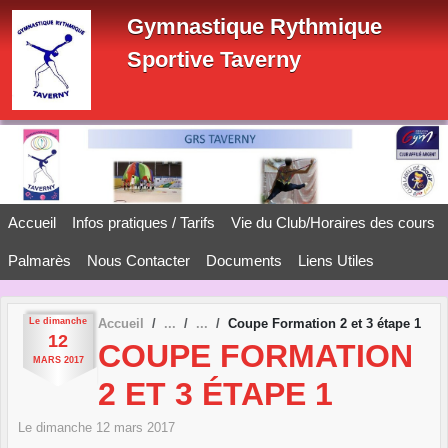
Panneau de gestion des cookies
Gymnastique Rythmique
Sportive Taverny
Accueil
Infos pratiques / Tarifs
Vie du Club/Horaires des cours
Palmarès
Nous Contacter
Documents
Liens Utiles
Le
dimanche
Accueil
Coupe Formation 2 et 3 étape 1
12
COUPE FORMATION
MARS
2017
2 ET 3 ÉTAPE 1
Le
dimanche
12
mars
2017