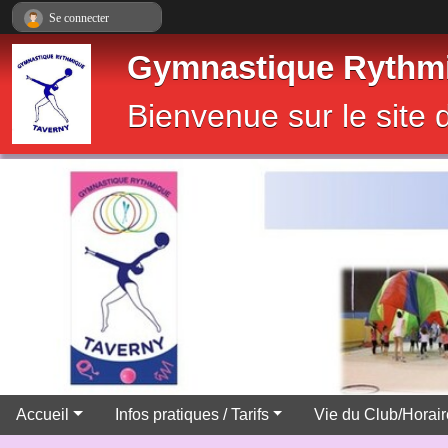
Panneau de gestion des cookies
Se connecter
Gymnastique Rythmi
Bienvenue sur le sit
Accueil
Infos pratiques / Tarifs
Vie du Club/Horai