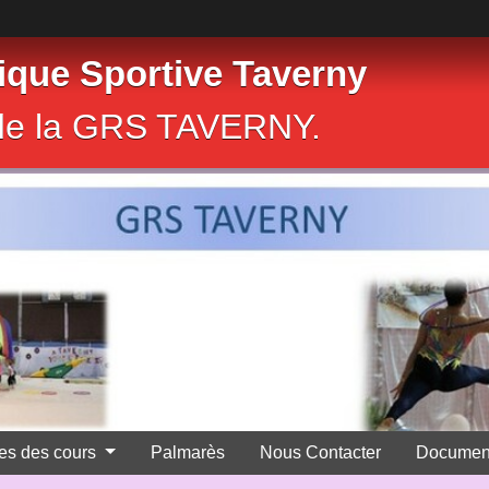
que Sportive Taverny
e de la GRS TAVERNY.
res des cours
Palmarès
Nous Contacter
Documen