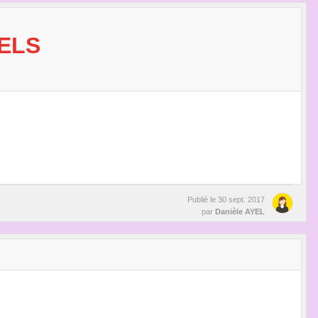
ELS
Publié le
30 sept. 2017
par
Danièle AYEL