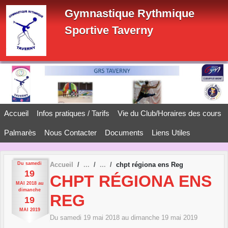
Panneau de gestion des cookies
Gymnastique Rythmique
Sportive Taverny
Accueil
Infos pratiques / Tarifs
Vie du Club/Horaires des cours
Palmarès
Nous Contacter
Documents
Liens Utiles
Du
samedi
Accueil
chpt régiona ens Reg
19
CHPT RÉGIONA ENS
MAI
2018
au
dimanche
REG
19
MAI
2019
Du
samedi
19
mai
2018
au
dimanche
19
mai
2019