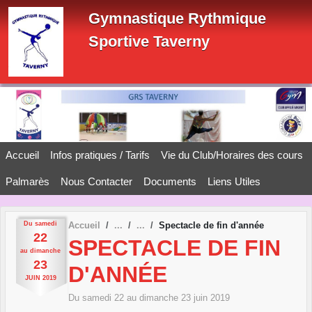
Panneau de gestion des cookies
Gymnastique Rythmique
Sportive Taverny
Accueil
Infos pratiques / Tarifs
Vie du Club/Horaires des cours
Palmarès
Nous Contacter
Documents
Liens Utiles
Du
samedi
Accueil
Spectacle de fin d'année
22
SPECTACLE DE FIN
au
dimanche
23
D'ANNÉE
JUIN
2019
Du
samedi
22
au
dimanche
23
juin
2019