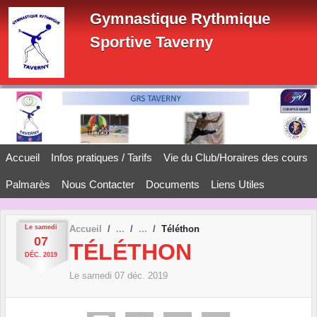
Panneau de gestion des cookies
Gymnastique Rythmique
Sportive Taverny
Accueil
Infos pratiques / Tarifs
Vie du Club/Horaires des cours
Palmarès
Nous Contacter
Documents
Liens Utiles
Le
samedi
Accueil
Téléthon
07
TÉLÉTHON
DÉC.
2019
Le
samedi
07
déc.
2019