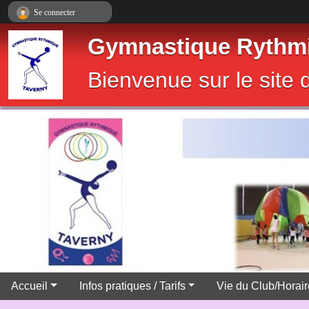
Panneau de gestion des cookies
Se connecter
Gymnastique Rythmi
Bienvenue sur le sit
Accueil
Infos pratiques / Tarifs
Vie du Club/Horai