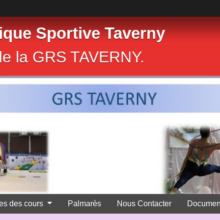
que Sportive Taverny
e de la GRS TAVERNY.
res des cours
Palmarès
Nous Contacter
Documen