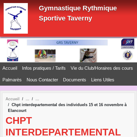
Panneau de gestion des cookies
Gymnastique Rythmique
Sportive Taverny
Accueil
Infos pratiques / Tarifs
Vie du Club/Horaires des cours
Palmarès
Nous Contacter
Documents
Liens Utiles
Accueil
Chpt interdepartemental des individuels 15 et 16 novembre à
Elancourt
CHPT
INTERDEPARTEMENTAL