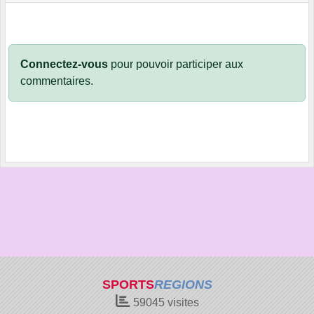
Connectez-vous
pour pouvoir participer aux
commentaires.
SPORTS
REGIONS
59045
visites