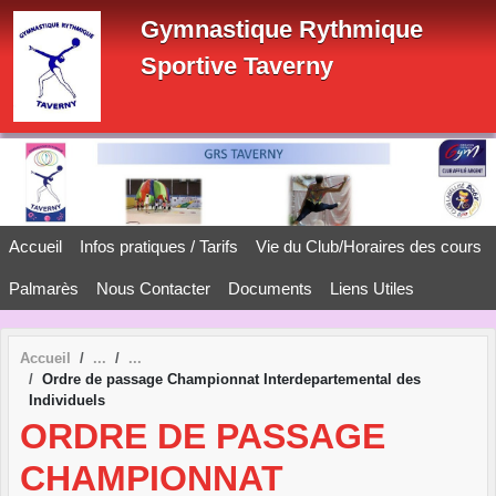
Panneau de gestion des cookies
Gymnastique Rythmique
Sportive Taverny
Accueil
Infos pratiques / Tarifs
Vie du Club/Horaires des cours
Palmarès
Nous Contacter
Documents
Liens Utiles
Accueil
Ordre de passage Championnat Interdepartemental des
Individuels
ORDRE DE PASSAGE
CHAMPIONNAT