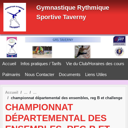
Panneau de gestion des cookies
Gymnastique Rythmique
Sportive Taverny
Accueil
Infos pratiques / Tarifs
Vie du Club/Horaires des cours
Palmarès
Nous Contacter
Documents
Liens Utiles
Accueil
championnat départemental des ensembles, reg B et challenge
CHAMPIONNAT
DÉPARTEMENTAL DES