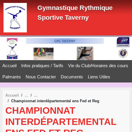
Panneau de gestion des cookies
Gymnastique Rythmique
Sportive Taverny
Accueil
Infos pratiques / Tarifs
Vie du Club/Horaires des cours
Palmarès
Nous Contacter
Documents
Liens Utiles
Accueil
Championnat interdépartemental ens Fed et Reg
CHAMPIONNAT
INTERDÉPARTEMENTAL