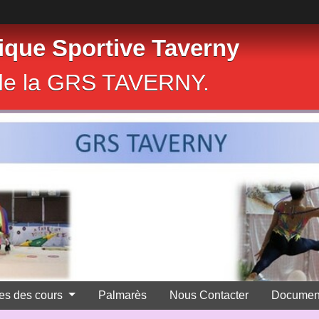
que Sportive Taverny
e de la GRS TAVERNY.
res des cours
Palmarès
Nous Contacter
Documen