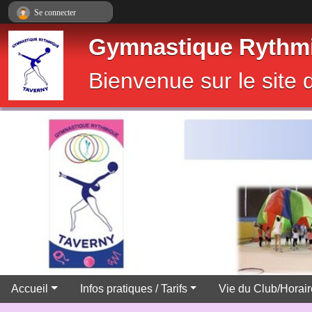
Panneau de gestion des cookies
Se connecter
Gymnastique Rythmi
Bienvenue sur le sit
Accueil
Infos pratiques / Tarifs
Vie du Club/Horai