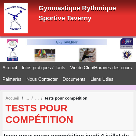
Panneau de gestion des cookies
Gymnastique Rythmique
Sportive Taverny
Accueil
Infos pratiques / Tarifs
Vie du Club/Horaires des cours
Palmarès
Nous Contacter
Documents
Liens Utiles
Accueil
tests pour compétition
TESTS POUR
COMPÉTITION
tests pour cours compétition jeudi 4 juillet de